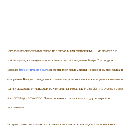
Тщательный анализ
лицензированного игорного
заведения с оперативными
выводами средств.
Сертифицированное игорное заведение с оперативными транзакциями — это находка для
любого игрока, желающего получить справедливой и защищенной игре. Эти ресурсы,
например
balloon игра на деньги
, предоставляют ясные условия и обещают быстрые выдачи
выигрышей. Во время определения схожего игорного заведения важно обратить внимание на
наличие документа от уважаемых регуляторов, например, как Malta Gaming Authority или
UK Gambling Commission. Данное указывает о наивысших стандартах охраны и
порядочности.
Быстрые транзакции считаются ключевым критериев во время подбора интернет-казино.