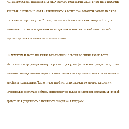
Нынешние сервисы предоставляют массу методов перевода финансов, в том числе цифровые
кошельки, пластиковые карты и криптовалюты. Среднее срок обработки запроса на снятие
составляет от пары минут до 24 часа, что намного больше надежды геймеров. Следует
осознавать, что скорость денежных переводов может меняться от выбранного способа
перевода средств и политики конкретного казино.
Ни моментом является поддержка пользователей. Доверенное онлайн-казино всегда
обеспечивает непрерывную саппорт через мессенджер, телефон или электронную почту. Такое
позволяет незамедлительно разрешать все возникающие в процессе вопросы, относящиеся к
игрой или транзакциями. Таким путем, подбирая лицензированное игорное заведение с
мгновенными выплатами, геймеры приобретают не только возможность насладиться игровой
процесс, но и уверенность в надежности выбранной платформы.
Изначальное ощущение: дизайн и простота
перемещения