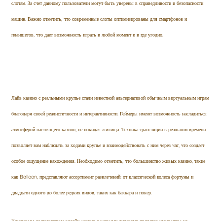
слотам. За счет данному пользователи могут быть уверены в справедливости и безопасности
машин. Важно отметить, что современные слоты оптимизированы для смартфонов и
планшетов, что дает возможность играть в любой момент и в где угодно.
Живое казино-рум с живыми крупье
Лайв казино с реальными крупье стали известной альтернативой обычным виртуальным играм
благодаря своей реалистичности и интерактивности. Геймеры имеют возможность насладиться
атмосферой настоящего казино, не покидая жилища. Техника трансляции в реальном времени
позволяет вам наблюдать за ходами крупье и взаимодействовать с ним через чат, что создает
особое ощущение нахождения. Необходимо отметить, что большинство живых казино, такие
как Balloon, представляют ассортимент развлечений: от классической колеса фортуны и
двадцати одного до более редких видов, таких как баккара и покер.