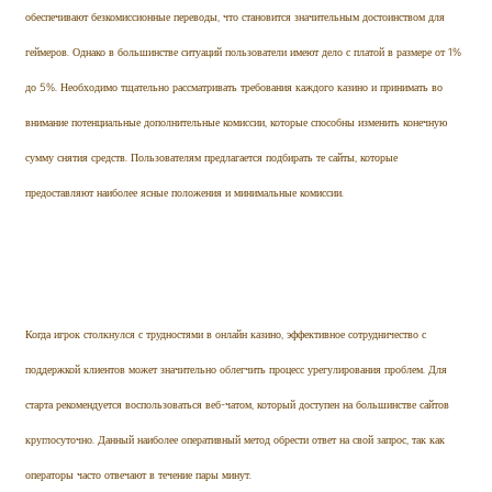
обеспечивают безкомиссионные переводы, что становится значительным достоинством для
геймеров. Однако в большинстве ситуаций пользователи имеют дело с платой в размере от 1%
до 5%. Необходимо тщательно рассматривать требования каждого казино и принимать во
внимание потенциальные дополнительные комиссии, которые способны изменить конечную
сумму снятия средств. Пользователям предлагается подбирать те сайты, которые
предоставляют наиболее ясные положения и минимальные комиссии.
Как контактировать с саппортом пользователей
Когда игрок столкнулся с трудностями в онлайн казино, эффективное сотрудничество с
поддержкой клиентов может значительно облегчить процесс урегулирования проблем. Для
старта рекомендуется воспользоваться веб-чатом, который доступен на большинстве сайтов
круглосуточно. Данный наиболее оперативный метод обрести ответ на свой запрос, так как
операторы часто отвечают в течение пары минут.