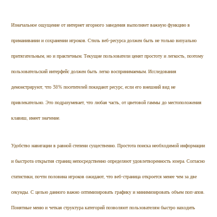
Изначальное ощущение от интернет игорного заведения выполняет важную функцию в
приманивании и сохранении игроков. Стиль веб-ресурса должен быть не только визуально
притягательным, но и практичным. Текущие пользователи ценят простоту и легкость, поэтому
пользовательский интерфейс должен быть легко воспринимаемым. Исследования
демонстрируют, что 38% посетителей покидают ресурс, если его внешний вид не
привлекательно. Это подразумевает, что любая часть, от цветовой гаммы до местоположения
клавиш, имеет значение.
Удобство навигации в равной степени существенно. Простота поиска необходимой информации
и быстрота открытия страниц непосредственно определяют удовлетворенность юзера. Согласно
статистики, почти половина игроков ожидают, что веб-страница откроется менее чем за две
секунды. С целью данного важно оптимизировать графику и минимизировать объем поп-апов.
Понятные меню и четкая структура категорий позволяют пользователям быстро находить