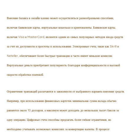
Внесение баланса в онлайн-казино может осуществляться разнообразными способами,
включая банковские карты, виртуальные кошельки и криптовалюты. Банковские карты,
включая Visa и MasterCard, являются одним из самых популярных методов ввода средств
за счет их доступности и простоты в использовании. Электронные счета, такие как Skrill и
Neteller, обеспечивают более быстрые транзакции и часто имеют меньшие комиссии.
Виртуальные деньги приобретают популярность благодаря конфиденциальности и высокой
скорости обработки платежей.
Ограничения транзакций различаются в зависимости от выбранного варианта внесения средств.
Например, при использовании финансовых карточек минимальная сумма вклада обычно
равняется около 10 долларов, а максимум может доходить до нескольких тысяч баксов за
одну операцию. Цифровые счета способны предлагать более гибкие ограничения, но
необходимо учитывать возможных комиссиях за конвертацию валюты. В процессе