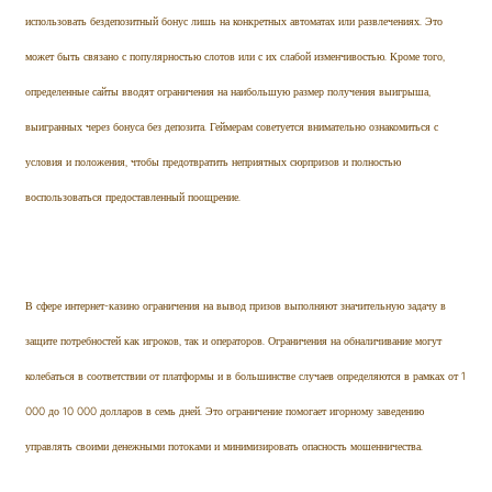
использовать бездепозитный бонус лишь на конкретных автоматах или развлечениях. Это
может быть связано с популярностью слотов или с их слабой изменчивостью. Кроме того,
определенные сайты вводят ограничения на наибольшую размер получения выигрыша,
выигранных через бонуса без депозита. Геймерам советуется внимательно ознакомиться с
условия и положения, чтобы предотвратить неприятных сюрпризов и полностью
воспользоваться предоставленный поощрение.
Лимиты на получение добычи.
В сфере интернет-казино ограничения на вывод призов выполняют значительную задачу в
защите потребностей как игроков, так и операторов. Ограничения на обналичивание могут
колебаться в соответствии от платформы и в большинстве случаев определяются в рамках от 1
000 до 10 000 долларов в семь дней. Это ограничение помогает игорному заведению
управлять своими денежными потоками и минимизировать опасность мошенничества.