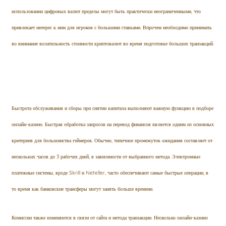
использовании цифровых валют пределы могут быть практически неограниченными, что
привлекает интерес к ним для игроков с большими ставками. Впрочем необходимо принимать
во внимание волатильность стоимости криптовалют во время подготовке больших транзакций.
Темп выполнения и сборы при выводе капитала
Быстрота обслуживания и сборы при снятии капитала выполняют важную функцию в подборе
онлайн-казино. Быстрая обработка запросов на перевод финансов является одним из основных
критериев для большинства геймеров. Обычно, типичное промежуток ожидания составляет от
нескольких часов до 3 рабочих дней, в зависимости от выбранного метода. Электронные
платежные системы, вроде Skrill и Neteller, часто обеспечивают самые быстрые операции, в
то время как банковские трансферы могут занять больше времени.
Комиссии также изменяются в связи от сайта и метода транзакции. Несколько онлайн-казино