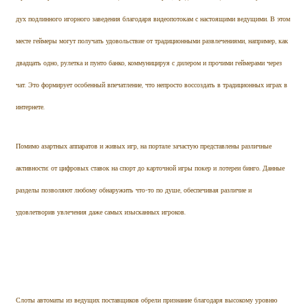
дух подлинного игорного заведения благодаря видеопотокам с настоящими ведущими. В этом
месте геймеры могут получать удовольствие от традиционными развлечениями, например, как
двадцать одно, рулетка и пунто банко, коммуницируя с дилером и прочими геймерами через
чат. Это формирует особенный впечатление, что непросто воссоздать в традиционных играх в
интернете.
Помимо азартных аппаратов и живых игр, на портале зачастую представлены различные
активности: от цифровых ставок на спорт до карточной игры покер и лотереи бинго. Данные
разделы позволяют любому обнаружить что-то по душе, обеспечивая различие и
удовлетворив увлечения даже самых изысканных игроков.
Игровые слоты от передовых разработчиков
Слоты автоматы из ведущих поставщиков обрели признание благодаря высокому уровню