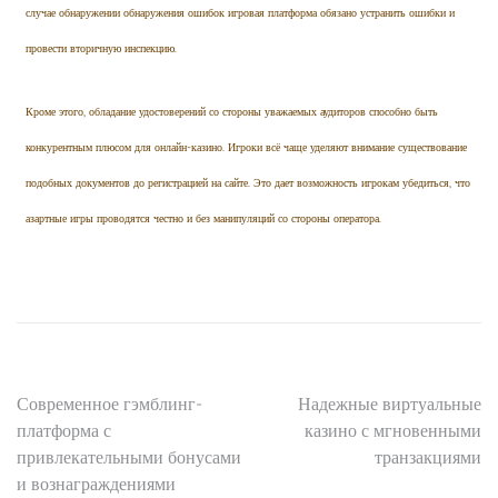
случае обнаружении обнаружения ошибок игровая платформа обязано устранить ошибки и
провести вторичную инспекцию.
Кроме этого, обладание удостоверений со стороны уважаемых аудиторов способно быть
конкурентным плюсом для онлайн-казино. Игроки всё чаще уделяют внимание существование
подобных документов до регистрацией на сайте. Это дает возможность игрокам убедиться, что
азартные игры проводятся честно и без манипуляций со стороны оператора.
Современное гэмблинг-
Надежные виртуальные
платформа с
казино с мгновенными
Post
привлекательными бонусами
транзакциями
navigation
и вознаграждениями