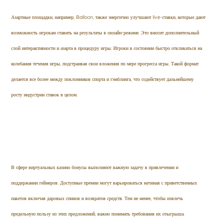
Азартные площадки, например, Balloon, также энергично улучшают live-ставки, которые дают
возможность игрокам ставить на результаты в онлайн-режиме. Это вносит дополнительный
слой интерактивности и азарта в процедуру игры. Игроки в состоянии быстро откликаться на
колебания течения игры, подстраивая свои вложения по мере прогресса игры. Такой формат
делается все более между поклонников спорта и гэмблинга, что содействует дальнейшему
росту индустрии ставок в целом.
Предоставляемые вознаграждения и условия их
вэйджера
В сфере виртуальных казино бонусы выполняют важную задачу в привлечении и
поддержании геймеров. Доступные премии могут варьироваться начиная с приветственных
пакетов включая даровых спинов и возвратов средств. Тем не менее, чтобы извлечь
предельную пользу из этих предложений, важно понимать требования их отыгрыша.