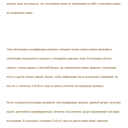
нужные игры или разделы, что увеличивает время их пребывания на сайте и повышает шансы
на совершение ставок.
Этап регистрации и подтверждения профиля
Этап регистрации и верификации аккаунта в интернет-казино играет важную функцию в
обеспечении безопасности клиентов и соблюдении правовых норм. Регистрация обычно
стартует с ввода данных в обычной формы, где записываются имена, фамилии, электронная
почта и другие личные данные. Важно, чтобы информация была актуальной и надежной, так
как это, в частности, в Balloon игра на деньги облегчит последующую проверку.
После успешной регистрации начинается этап верификации аккаунта. Данный процесс включает
подачу документов, верифицирующих личность пользователя, вроде загранпаспорт или права
на вождение. В отдельных ситуациях Balloon игра на деньги имеет право запросить