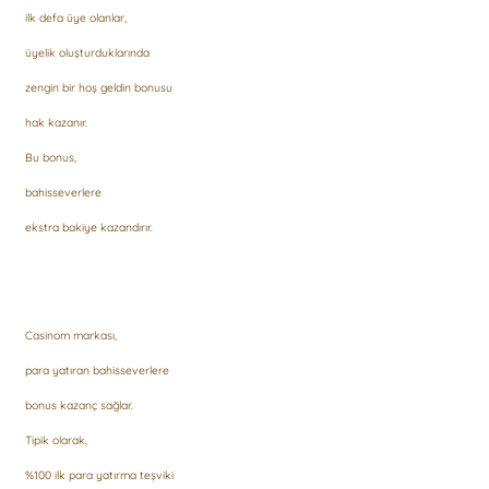
ilk defa üye olanlar,
üyelik oluşturduklarında
zengin bir hoş geldin bonusu
hak kazanır.
Bu bonus,
bahisseverlere
ekstra bakiye kazandırır.
Yatırım bonusları
Casinom markası,
para yatıran bahisseverlere
bonus kazanç sağlar.
Tipik olarak,
%100 ilk para yatırma teşviki