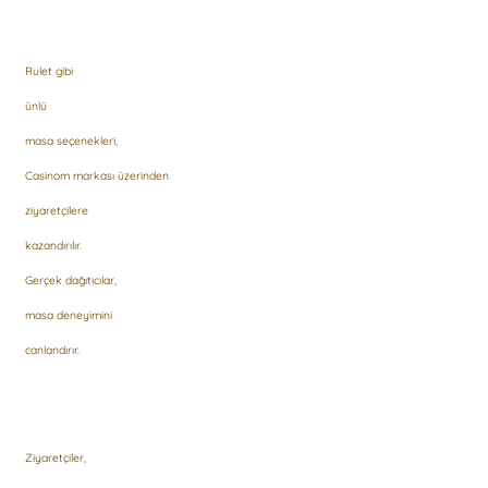
Masa oyunları
Rulet gibi
ünlü
masa seçenekleri,
Casinom markası üzerinden
ziyaretçilere
kazandırılır.
Gerçek dağıtıcılar,
masa deneyimini
canlandırır.
Gerçek zamanlı oyunlar
Ziyaretçiler,