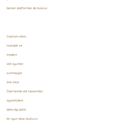
benzer platformlar de bulunur.
Dijital slotlar
Casinom sitesi,
nostaljik ve
modern
slot oyunları
sunmasıyla
öne çıkar.
Özel temalı slot tasarımları,
ziyaretçilere
daha ilgi çekici
bir oyun akışı oluşturur.