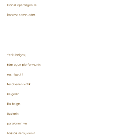
lisanslı operasyon ile
koruma temin eder.
Hangi gerekçeyle ruhsat
temeldir?
Yetki belgesi,
tüm oyun platformunin
resmiyetini
tescil eden kritik
belgedir.
Bu belge,
üyelerin
paralarının ve
hassas detaylarının