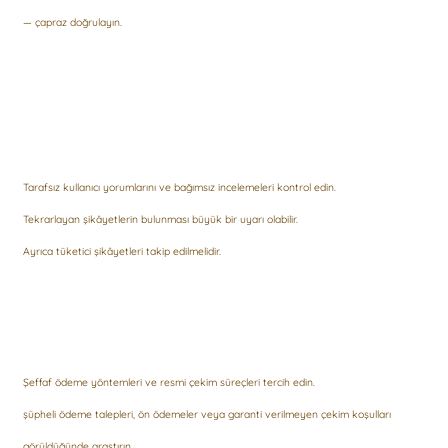
— çapraz doğrulayın.
Dördüncü adım: Kullanıcı
Yorumları ve Uyarı
sorgulama
Tarafsız kullanıcı yorumlarını ve bağımsız incelemeleri kontrol edin.
Tekrarlayan şikâyetlerin bulunması büyük bir uyarı olabilir.
Ayrıca tüketici şikâyetleri takip edilmelidir.
Pratik 5: Ödeme ve Para
Çekme süreçleri
Şeffaf ödeme yöntemleri ve resmi çekim süreçleri tercih edin.
şüpheli ödeme talepleri, ön ödemeler veya garanti verilmeyen çekim koşulları
görüldüğünde araştırın.