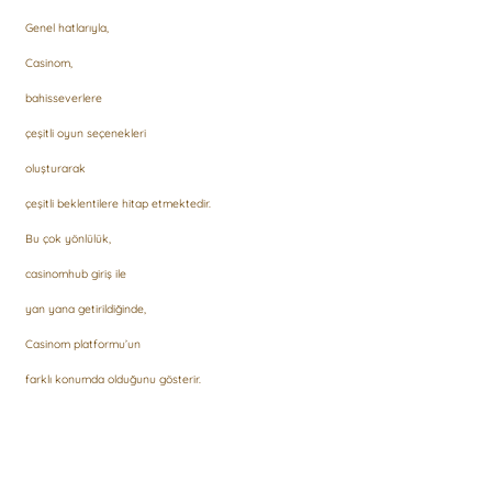
Genel hatlarıyla,
Casinom,
bahisseverlere
çeşitli oyun seçenekleri
oluşturarak
çeşitli beklentilere hitap etmektedir.
Bu çok yönlülük,
casinomhub giriş ile
yan yana getirildiğinde,
Casinom platformu’un
farklı konumda olduğunu gösterir.
Başlangıç oyuncular için ödüller ve
fırsatlar