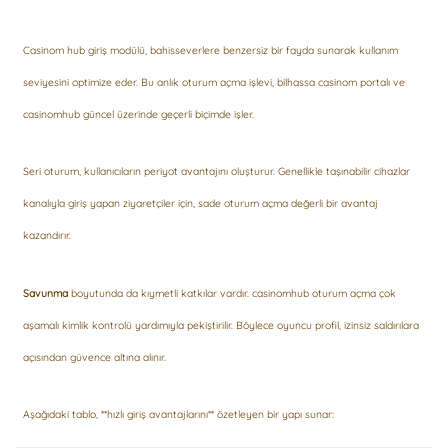
Casinom hub giriş modülü, bahisseverlere benzersiz bir fayda sunarak kullanım
seviyesini optimize eder. Bu anlık oturum açma işlevi, bilhassa casinom portalı ve
casinomhub güncel üzerinde geçerli biçimde işler.
Seri oturum, kullanıcıların periyot avantajını oluşturur. Genellikle taşınabilir cihazlar
kanalıyla giriş yapan ziyaretçiler için, sade oturum açma değerli bir avantaj
kazandırır.
Savunma
boyutunda da kıymetli katkılar vardır. casinomhub oturum açma çok
aşamalı kimlik kontrolü yardımıyla pekiştirilir. Böylece oyuncu profil, izinsiz saldırılara
açısından güvence altına alınır.
Aşağıdaki tablo, **hızlı giriş avantajlarını** özetleyen bir yapı sunar: