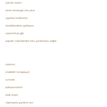
özel bir sistem
temin etmesiyle öne çıkar.
ziyaretçi kullanımını
önceliklendiren yaklaşımı,
casinomhub gibi
popüler markalardan fark yaratmasını sağlar.
Arayüz üstünlükleri
casinom,
erişilebilir navigasyon
sunarak
bahisseverlerin
anlık erişim
ulaşmasına yardımcı olur.