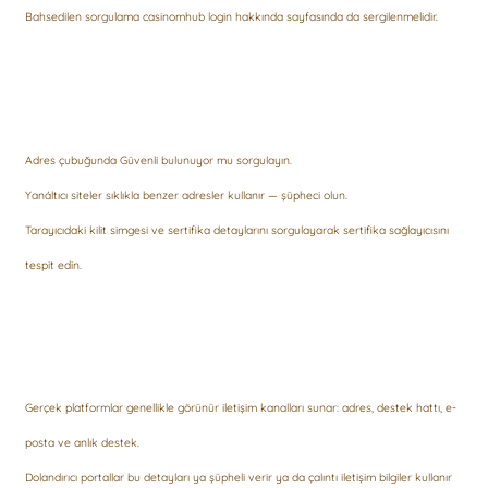
Bahsedilen sorgulama casinomhub login hakkında sayfasında da sergilenmelidir.
İkinci adım: Domain ve
HTTPS tespiti
Adres çubuğunda Güvenli bulunuyor mu sorgulayın.
Yanáltıcı siteler sıklıkla benzer adresler kullanır — şüpheci olun.
Tarayıcıdaki kilit simgesi ve sertifika detaylarını sorgulayarak sertifika sağlayıcısını
tespit edin.
Güvence 3: Support ve
Şeffaflık sorgulamaları
Gerçek platformlar genellikle görünür iletişim kanalları sunar: adres, destek hattı, e-
posta ve anlık destek.
Dolandırıcı portallar bu detayları ya şüpheli verir ya da çalıntı iletişim bilgiler kullanır