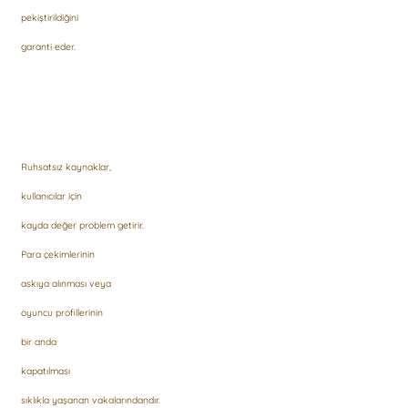
pekiştirildiğini
garanti eder.
Lisanssız sitelerde hangi
tehlikeler bulunur?
Ruhsatsız kaynaklar,
kullanıcılar için
kayda değer problem getirir.
Para çekimlerinin
askıya alınması veya
oyuncu profillerinin
bir anda
kapatılması
sıklıkla yaşanan vakalarındandır.