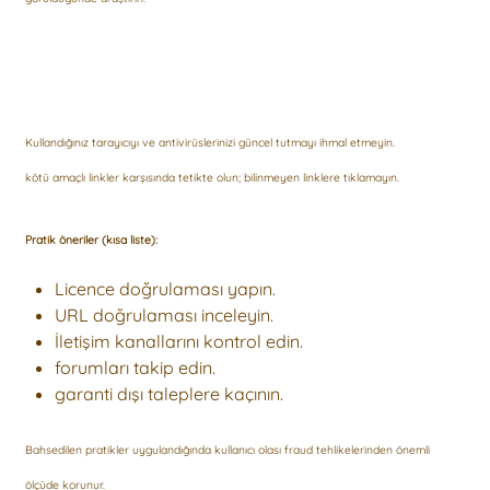
Altıncı adım: Tarayıcı
güncellemeleri
Kullandığınız tarayıcıyı ve antivirüslerinizi güncel tutmayı ihmal etmeyin.
kötü amaçlı linkler karşısında tetikte olun; bilinmeyen linklere tıklamayın.
Pratik öneriler (kısa liste):
Licence doğrulaması yapın.
URL doğrulaması inceleyin.
İletişim kanallarını kontrol edin.
forumları takip edin.
garanti dışı taleplere kaçının.
Bahsedilen pratikler uygulandığında kullanıcı olası fraud tehlikelerinden önemli
ölçüde korunur.