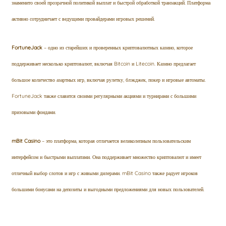
знаменито своей прозрачной политикой выплат и быстрой обработкой транзакций. Платформа
активно сотрудничает с ведущими провайдерами игровых решений.
FortuneJack
– одно из старейших и проверенных криптовалютных казино, которое
поддерживает несколько криптовалют, включая Bitcoin и Litecoin. Казино предлагает
большое количество азартных игр, включая рулетку, блэкджек, покер и игровые автоматы.
FortuneJack также славится своими регулярными акциями и турнирами с большими
призовыми фондами.
mBit Casino
– это платформа, которая отличается великолепным пользовательским
интерфейсом и быстрыми выплатами. Она поддерживает множество криптовалют и имеет
отличный выбор слотов и игр с живыми дилерами. mBit Casino также радует игроков
большими бонусами на депозиты и выгодными предложениями для новых пользователей.