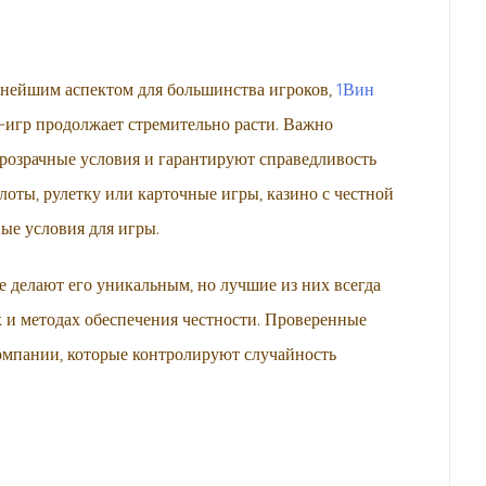
у
нейшим аспектом для большинства игроков,
1Вин
н-игр продолжает стремительно расти. Важно
розрачные условия и гарантируют справедливость
слоты, рулетку или карточные игры, казино с честной
ые условия для игры.
е делают его уникальным, но лучшие из них всегда
 и методах обеспечения честности. Проверенные
омпании, которые контролируют случайность