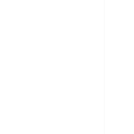
321
9400_wa
9440_prod
9500_wa
9600_wa
9700_sat
9700_sat2
9900_sat
9900_sat2
9925_sat