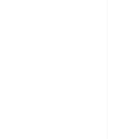
10250_prod
10260_sat
10350_sat
10390_sat
10400_prod
10400_prod2
10400_sat3
10700_sat
11400_prod
11800_prod
2