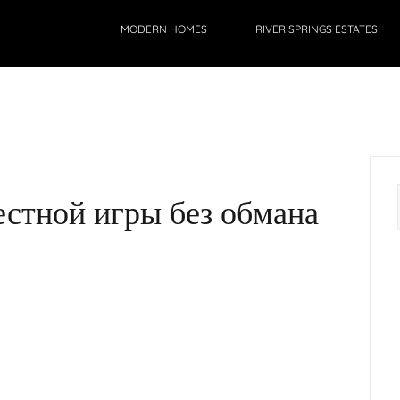
MODERN HOMES
RIVER SPRINGS ESTATES
естной игры без обмана
 честной игры без