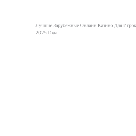
Post
Лучшие Зарубежные Онлайн Казино Для Игрок
2025 Года
navigation