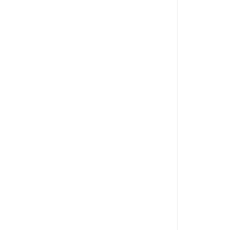
321
9400_wa
9440_prod
9500_wa
9600_wa
9700_sat
9700_sat2
9900_sat
9900_sat2
9925_sat