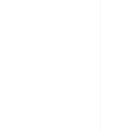
July 2025
June 2025
May 2025
April 2025
March 2025
February 2025
January 2025
December 2024
November 2024
October 2024