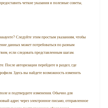
редоставить четкие указания и полезные советы,
в Водка Казино
аккаунте? Следуйте этим простым указаниям, чтобы
ение данных может потребоваться по разным
твим, если следовать представленным шагам.
те. После авторизации перейдите в раздел, где
рофиля. Здесь вы найдете возможность изменить
 поле и подтвердите изменения. Обычно для
овый адрес через электронное письмо, отправленное