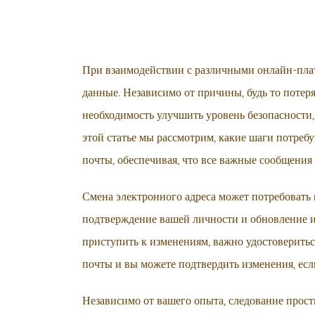
аккаунту
При взаимодействии с различными онлайн-пла
данные. Независимо от причины, будь то потеря
необходимость улучшить уровень безопасности
этой статье мы рассмотрим, какие шаги потреб
почты, обеспечивая, что все важные сообщения 
Смена электронного адреса может потребовать
подтверждение вашей личности и обновление 
приступить к изменениям, важно удостовериться
почты и вы можете подтвердить изменения, если
Независимо от вашего опыта, следование прос