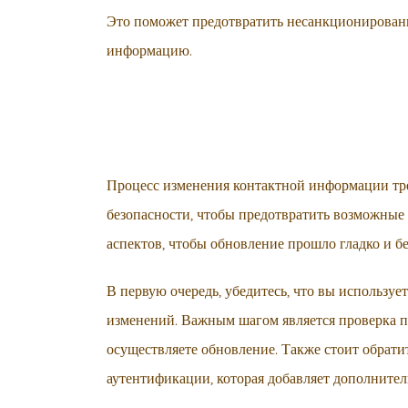
Это поможет предотвратить несанкционирован
информацию.
Советы по обеспечению
обновлении
Процесс изменения контактной информации тре
безопасности, чтобы предотвратить возможные
аспектов, чтобы обновление прошло гладко и бе
В первую очередь, убедитесь, что вы использу
изменений. Важным шагом является проверка п
осуществляете обновление. Также стоит обрат
аутентификации, которая добавляет дополните