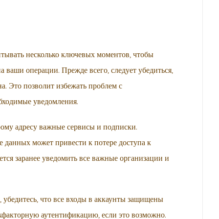
ене электронной почты
тывать несколько ключевых моментов, чтобы
а ваши операции. Прежде всего, следует убедиться,
на. Это позволит избежать проблем с
бходимые уведомления.
рому адресу важные сервисы и подписки.
 данных может привести к потере доступа к
ся заранее уведомить все важные организации и
, убедитесь, что все входы в аккаунты защищены
хфакторную аутентификацию, если это возможно.