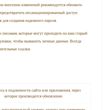
При внесении изменений рекомендуется обновить
 предотвратить несанкционированный доступ.
 для создания надежного пароля.
и письмам, которые могут приходить на ваш старый
уловки, чтобы выманить личные данные. Всегда
рительные ссылки.
сь в подлинности сайта или приложения, через
которое производится обновление.
т дополнительный уровень защиты при изменении