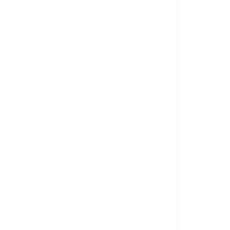
10250_prod
10260_sat
10350_sat
10390_sat
10400_prod
10400_prod2
10400_sat3
10700_sat
11400_prod
11800_prod
2