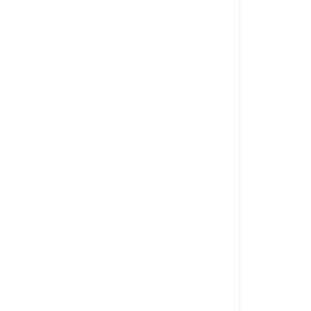
++PU
+BT
10000_sat
10000_sat3
10030_sat
10100_sat
10100_sat2
10200_prod3
10200_sat
10200_sat2