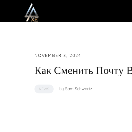
Skip
to
content
NOVEMBER 8, 2024
Как Сменить Почту В
by
Sam Schwartz
NEWS
Как обновить элек
Водка Казино и сох